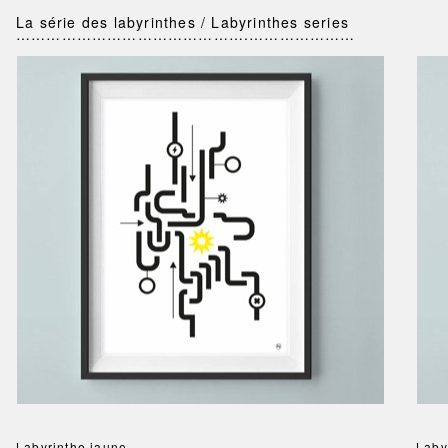
La série des labyrinthes / Labyrinthes series
……………………………………….…………………
Labyrinthe jaune
Laby