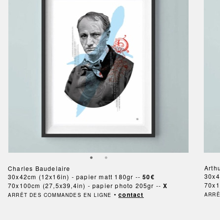
Arth
Charles Baudelaire
30x4
30x42cm (12x16in) - papier matt 180gr --
50€
70x1
70x100cm (27,5x39,4in) - papier photo 205gr --
X
•
contact
ARRÊ
ARRÊT DES COMMANDES EN LIGNE