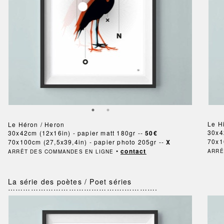
Le H
Le Héron / Heron
30x4
30x42cm (12x16in) - papier matt 180gr --
50€
70x1
70x100cm (27,5x39,4in) - papier photo 205gr --
X
•
contact
ARRÊ
ARRÊT DES COMMANDES EN LIGNE
La série des poètes / Poet séries
……………………………………….………….