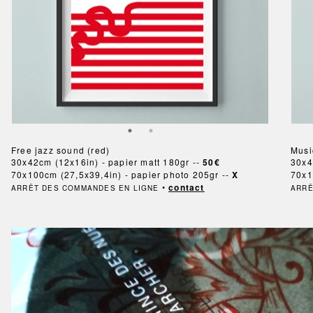
Free jazz sound (red)
Music
30x42cm (12x16in) - papier matt 180gr --
50€
30x4
70x100cm (27,5x39,4in) - papier photo 205gr --
X
70x1
•
contact
ARRÊT DES COMMANDES EN LIGNE
ARRÊ