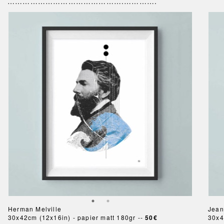
……………………………………….………….
Herman Melville
Jean
30x42cm (12x16in) - papier matt 180gr --
50€
30x4