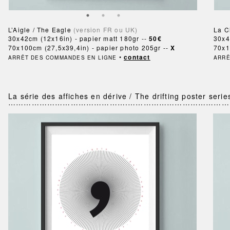
L’Aigle / The Eagle
(version FR ou UK)
La C
30x42cm (12x16in) - papier matt 180gr --
50€
30x4
70x100cm (27,5x39,4in) - papier photo 205gr --
X
70x1
•
contact
ARRÊT DES COMMANDES EN LIGNE
ARRÊ
La série des affiches en dérive / The drifting poster serie
……………………………………….…………………………………