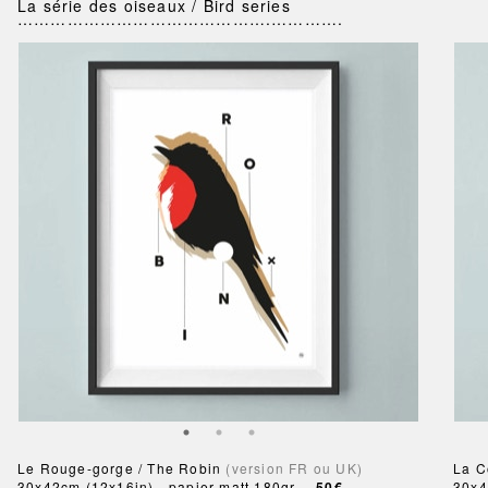
La série des oiseaux / Bird series
……………………………………….………….
Le Rouge-gorge / The Robin
(version FR ou UK)
La C
30x42cm (12x16in) - papier matt 180gr --
50€
30x4